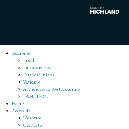
Secciones
Local
Latinoamérica
Estados Unidos
Vaticano
Archdiocesan Restructuring
I AM HERE
Events
Acerca de
Nosotros
Contacto