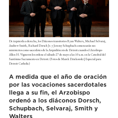
De izquierda a derecha, los Diáconos transitorios Ryan Walters, Michael Selvaraj,
Andrew Smith, Richard Dorsch Jr. y Jeremy Schupbach comenzarán sus
ministerios como sacerdotes de la Arquidiócesis de Detroit cuando el Arzobispo
Allen H. Vigneron los ordene el sábado 27 de mayo a las 10 a.m. en la Catedral del
Santísimo Sacramento en Detroit. (Fotos de Marek Dziekonski | Especial para
Detroit Catholic)
A medida que el año de oración
por las vocaciones sacerdotales
llega a su fin, el Arzobispo
ordenó a los diáconos Dorsch,
Schupbach, Selvaraj, Smith y
Walters