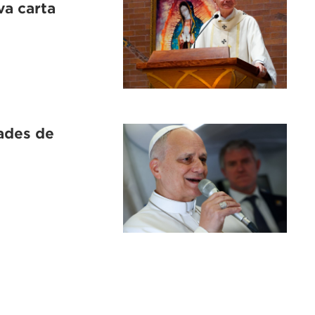
va carta
dades de