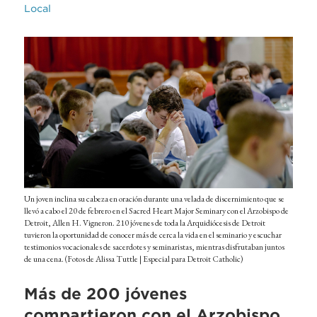
Local
Un joven inclina su cabeza en oración durante una velada de discernimiento que se
llevó a cabo el 20 de febrero en el Sacred Heart Major Seminary con el Arzobispo de
Detroit, Allen H. Vigneron. 210 jóvenes de toda la Arquidiócesis de Detroit
tuvieron la oportunidad de conocer más de cerca la vida en el seminario y escuchar
testimonios vocacionales de sacerdotes y seminaristas, mientras disfrutaban juntos
de una cena. (Fotos de Alissa Tuttle | Especial para Detroit Catholic)
Más de 200 jóvenes
compartieron con el Arzobispo