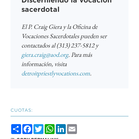
Discerniendo la vocación
sacerdotal
El P. Craig Giera y la Oficina de
Vocaciones Sacerdotales pueden ser
contactados al (313) 237-5812 y
giera.craig@aod.org
. Para más
información, visita
detroitpriestlyvocations.com
.
CUOTAS:
Share
Facebook
Twitter
WhatsApp
LinkedIn
Email