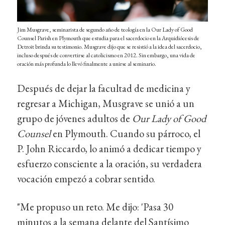
Jim Musgrave, seminarista de segundo año de teología en la Our Lady of Good
Counsel Parish en Plymouth que estudia para el sacerdocio en la Arquidiócesis de
Detroit brinda su testimonio. Musgrave dijo que se resistió a la idea del sacerdocio,
incluso después de convertirse al catolicismo en 2012. Sin embargo, una vida de
oración más profunda lo llevó finalmente a unirse al seminario.
Después de dejar la facultad de medicina y
regresar a Michigan, Musgrave se unió a un
grupo de jóvenes adultos de
Our Lady of Good
Counsel
en Plymouth. Cuando su párroco, el
P. John Riccardo, lo animó a dedicar tiempo y
esfuerzo consciente a la oración, su verdadera
vocación empezó a cobrar sentido.
"Me propuso un reto. Me dijo: 'Pasa 30
minutos a la semana delante del Santísimo