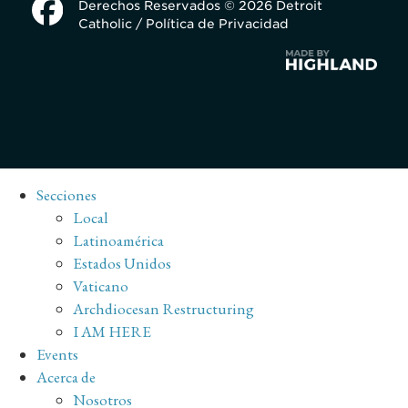
Derechos Reservados © 2026 Detroit
Catholic /
Política de Privacidad
Secciones
Local
Latinoamérica
Estados Unidos
Vaticano
Archdiocesan Restructuring
I AM HERE
Events
Acerca de
Nosotros