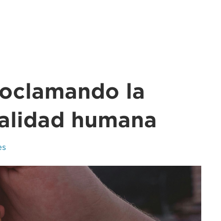
roclamando la
ualidad humana
es